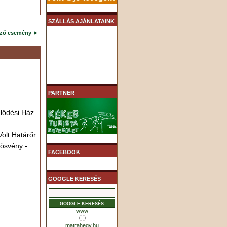
SZÁLLÁS AJÁNLATAINK
ező esemény
►
PARTNER
lődési Ház
olt Határőr
nösvény -
FACEBOOK
GOOGLE KERESÉS
www
matrahegy.hu