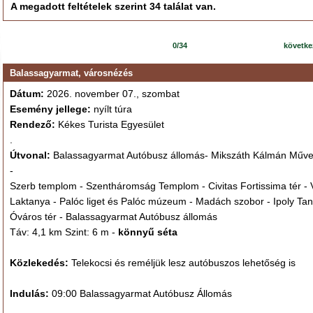
A megadott feltételek szerint 34 találat van.
0/34
követk
Balassagyarmat, városnézés
Dátum:
2026. november 07., szombat
Esemény jellege:
nyílt túra
Rendező:
Kékes Turista Egyesület
.
Útvonal:
Balassagyarmat Autóbusz állomás- Mikszáth Kálmán Műve
-
Szerb templom - Szentháromság Templom - Civitas Fortissima tér - V
Laktanya - Palóc liget és Palóc múzeum - Madách szobor - Ipoly Ta
Óváros tér - Balassagyarmat Autóbusz állomás
Táv: 4,1 km Szint: 6 m -
könnyű séta
Közlekedés:
Telekocsi és reméljük lesz autóbuszos lehetőség is
Indulás:
09:00 Balassagyarmat Autóbusz Állomás