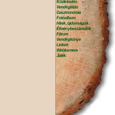
Közlekedés
Vendéglátás
Gasztronómia
Fotóalbum
Hírek, újdonságok
Élménybeszámolók
Fórum
Vendégkönyv
Linkek
Webkamera
Játék