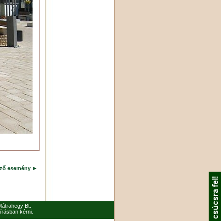
ező esemény
►
 Mátrahegy Bt.
írásban kérni.