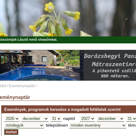
 köszöntjük
László
nevű olvasóinkat.
ldal
/
Eseménynaptár
/
eménynaptár
Események, programok keresése a megadott feltételek szerint
naptól
településen
tém