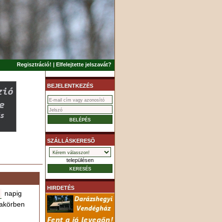
Regisztráció!
|
Elfelejtette jelszavát?
BEJELENTKEZÉS
SZÁLLÁSKERESÕ
településen
HIRDETÉS
napig
akörben