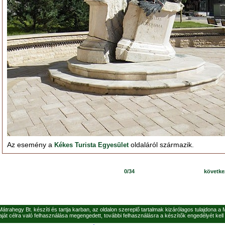
Az esemény a
oldaláról származik.
Kékes Turista Egyesület
0/34
követk
 Mátrahegy Bt. készíti és tartja karban, az oldalon szereplő tartalmak kizárólagos tulajdona a
ját célra való felhasználása megengedett, további felhasználásra a készítők engedélyét kell 