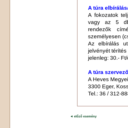
A túra elbírálás
A fokozatok tel
vagy az 5 db 
rendezők címé
személyesen (cs
Az elbírálás u
jelvényét téríté
jelenleg: 30.- Ft
A túra szervező
A Heves Megyei
3300 Eger, Koss
Tel.: 36 / 312-8
◄
előző esemény