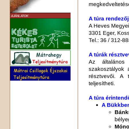
megkedveltetés
AJÁNLATOK
A túra rendező
A Heves Megyei
3301 Eger, Kossu
Tel.: 36 / 312-8
A túrák résztve
Az általános 
szakosztályok á
résztvevői. A 
teljesítheti.
A túra érintend
A Bükkbe
Bánk
bélye
Móno