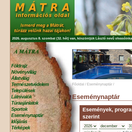
2026. augusztus 8. szombat (32. hét) van, köszöntjük
László
nevű olvasóinka
Földrajz
Növényvilág
Állatvilág
Természetvédelem
Főoldal
/
Eseménynaptár
/
Települések
Eseménynaptár
Látnivalók
Túraajánlatok
Események, program
Sportok
Eseménynaptár
szerint
Időjárás
Térképek