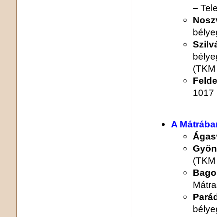
– Tel
Nosz
bélye
Szilv
bélye
(TKM
Feld
1017 
A Mátrába
Ágas
Gyön
(TKM 
Bagol
Mátra
Pará
bélye