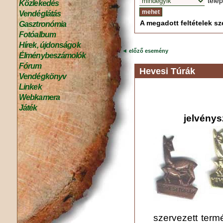
tele
Közlekedés
Vendéglátás
A megadott feltételek sze
Gasztronómia
Fotóalbum
Hírek, újdonságok
◄
előző esemény
Élménybeszámolók
Fórum
Hevesi Túrák
Vendégkönyv
Linkek
Webkamera
Játék
jelvénys
szervezett term