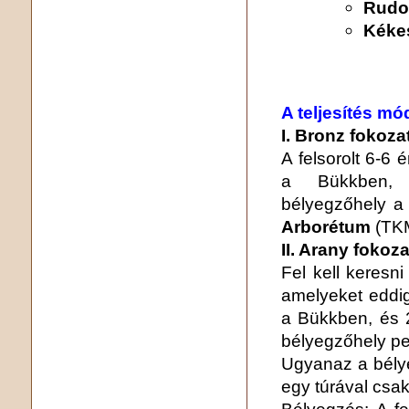
Rudo
Kékes
A teljesítés mó
I. Bronz fokoza
A felsorolt 6-6 é
a Bükkben, 
bélyegzőhely a 
Arborétum
(TKM
II. Arany fokoza
Fel kell keresn
amelyeket eddig
a Bükkben, és 2
bélyegzőhely p
Ugyanaz a bélye
egy túrával csak
Bélyegzés: A fe