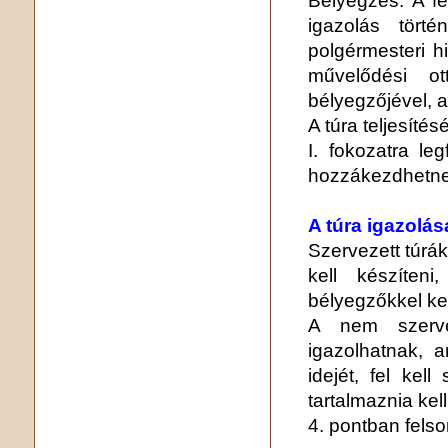
igazolás törté
polgérmesteri hi
művelődési ot
bélyegzőjével, 
A túra teljesítés
I. fokozatra le
hozzákezdhetnek 
A túra igazolás
Szervezett túrák
kell készíten
bélyegzőkkel kel
A nem szervez
igazolhatnak, am
idejét, fel kell
tartalmaznia kell
4. pontban felso