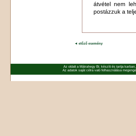
átvétel nem leh
postázzuk a telj
◄
előző esemény
Az oldalt a Mátrahegy Bt. készíti és tartja karban
Az adatok saját célra való felhasználása megenged