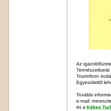
Az igazolófüze
Természetbarát
Tourinform irod
Egyesülettől leh
További informá
e-mail: meresz
és a
Kékes Turi