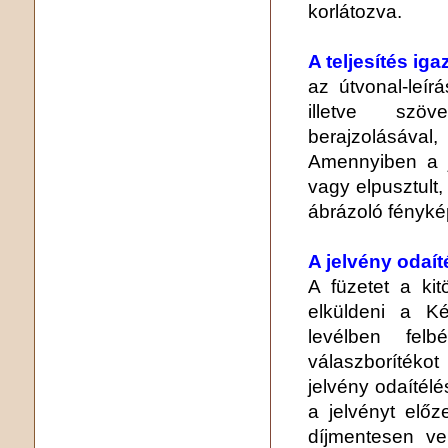
korlátozva.
A teljesítés ig
az útvonal-leír
illetve szö
berajzolásával
Amennyiben a j
vagy elpusztult,
ábrázoló fényké
A jelvény odaít
A füzetet a kitö
elküldeni a K
levélben felb
válaszborítékot
jelvény odaítélés
a jelvényt elő
díjmentesen v