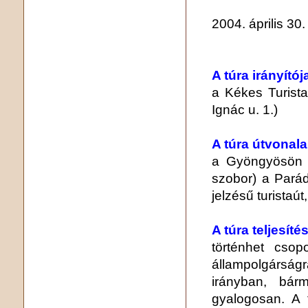
2004. április 30.
A túra irányítój
a Kékes Turist
Ignác u. 1.)
A túra útvonala
a Gyöngyösön 
szobor) a Parád
jelzésű turistaú
A túra teljesíté
történhet csop
állampolgárság
irányban, bár
gyalogosan. A 