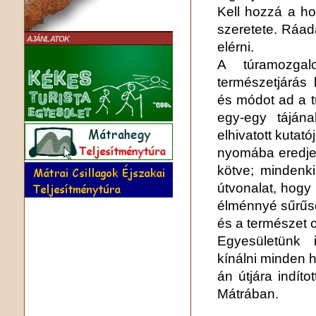
Kell hozzá a h
szeretete. Ráad
AJÁNLATOK
elérni.
A túramozga
természetjárás
és módot ad a t
egy-egy tájána
elhivatott kutat
nyomába eredjen
kötve; mindenki
útvonalat, hogy 
élménnyé sűrűs
és a természet 
Egyesületünk 
kínálni minden h
án útjára indíto
Mátrában.