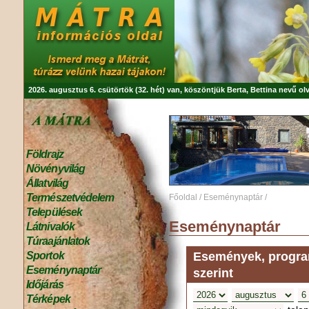
2026. augusztus 6. csütörtök (32. hét) van, köszöntjük
Berta, Bettina
nevű olv
Földrajz
Növényvilág
Állatvilág
Természetvédelem
Főoldal
/
Eseménynaptár
/
Települések
Eseménynaptár
Látnivalók
Túraajánlatok
Események, program
Sportok
Eseménynaptár
szerint
Időjárás
Térképek