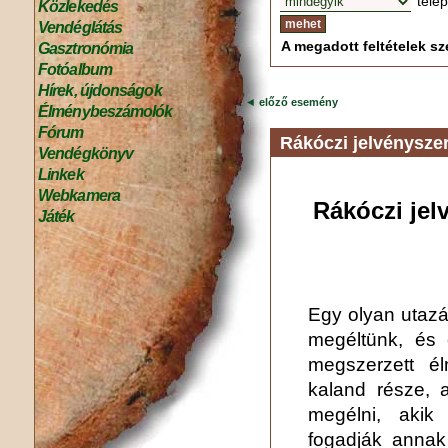
tele
Közlekedés
Vendéglátás
A megadott feltételek sze
Gasztronómia
Fotóalbum
Hírek, újdonságok
◄
előző esemény
Élménybeszámolók
Fórum
Rákóczi jelvénysze
Vendégkönyv
Linkek
Webkamera
Rákóczi jel
Játék
Egy olyan utazá
megéltünk, és
megszerzett é
kaland része,
megélni, akik 
fogadják annak