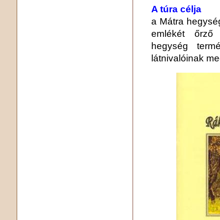
A túra célja
a Mátra hegység
emlékét őrző 
hegység termé
látnivalóinak m