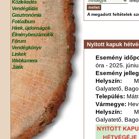
tele
Közlekedés
Vendéglátás
A megadott feltételek sze
Gasztronómia
Fotóalbum
Hírek, újdonságok
Élménybeszámolók
Fórum
Nyitott kapuk hétvé
Vendégkönyv
Linkek
Esemény időpo
Webkamera
óra
-
2025. júni
Játék
Esemény jelleg
Helyszín:
M
Galyatető, Bagol
Település:
Mátr
Vármegye:
Hev
Helyszín:
M
Galyatető, Bagol