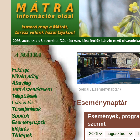
2026. augusztus 8. szombat (32. hét) van, köszöntjük
László
nevű olvasóinka
Földrajz
Növényvilág
Állatvilág
Természetvédelem
Főoldal
/
Eseménynaptár
/
Települések
Eseménynaptár
Látnivalók
Túraajánlatok
Események, program
Sportok
Eseménynaptár
szerint
Időjárás
Térképek