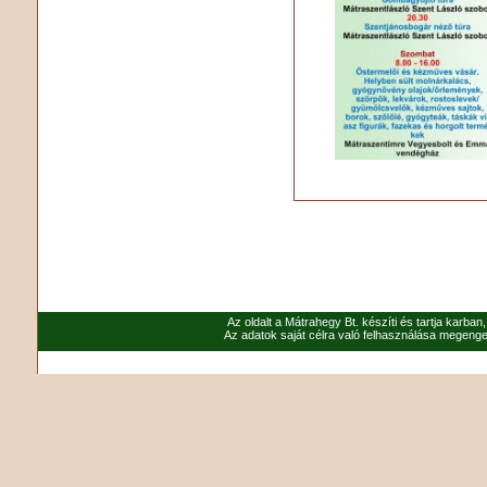
Az oldalt a Mátrahegy Bt. készíti és tartja karban
Az adatok saját célra való felhasználása megenged