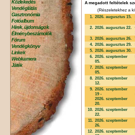
Közlekedés
A megadott feltételek sz
Vendéglátás
(Részeletekhez a ki
Gasztronómia
1.
2026. augusztus 15.
Fotóalbum
Hírek, újdonságok
2.
2026. augusztus 22.
Élménybeszámolók
3.
2026. augusztus 26.
Fórum
4.
2026. augusztus 29.
Vendégkönyv
5.
2026. augusztus 30.
Linkek
6.
2026. szeptember
Webkamera
05.
Játék
7.
2026. szeptember
05.
8.
2026. szeptember
12.
9.
2026. szeptember
19 -
2026. szeptember
20.
10.
2026. szeptember
22.
11.
2026. szeptember
26.
12.
2026. szeptember