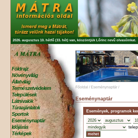
2026. augusztus 10. hétfő (33. hét) van, köszöntjük
Lőrinc
nevű olvasóinkat.
Földrajz
Növényvilág
Állatvilág
Főoldal
/
Eseménynaptár
/
Természetvédelem
Települések
Eseménynaptár
Látnivalók
Túraajánlatok
Események, programok kere
Sportok
Eseménynaptár
tele
Időjárás
Térképek