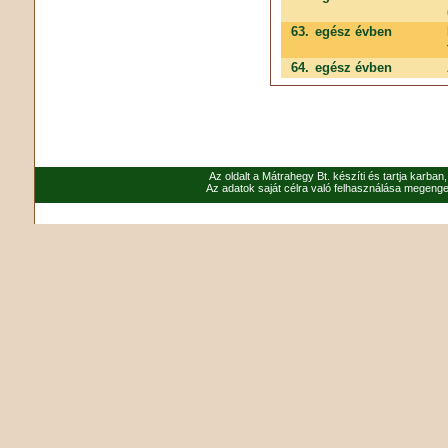
63.
egész évben
64.
egész évben
Az oldalt a Mátrahegy Bt. készíti és tartja karban
Az adatok saját célra való felhasználása megenged