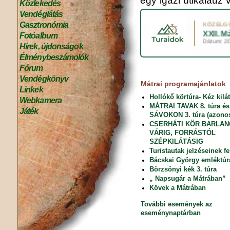
egy igazi útikalauz v
Közlekedés
Vendéglátás
Gasztronómia
Fotóalbum
Hírek, újdonságok
Élménybeszámolók
Fórum
Vendégkönyv
Mátrai programajánlatok
Linkek
Hollókő körtúra- Kéz kilá
Webkamera
MÁTRAI TAVAK 8. túra é
Játék
SÁVOKON 3. túra (azonos
CSERHÁTI KÖR BARLA
VÁRIG, FORRÁSTÓL
SZÉPKILÁTÁSIG
Turistautak jelzéseinek fe
Bácskai György emléktúr
Börzsönyi kék 3. túra
„ Napsugár a Mátrában”
Kövek a Mátrában
További események az
eseménynaptárban