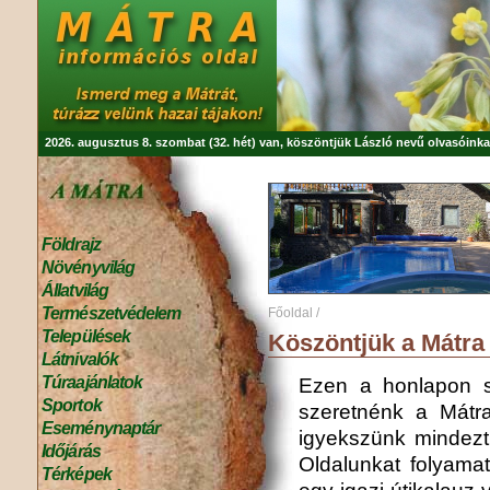
2026. augusztus 8. szombat (32. hét) van, köszöntjük
László
nevű olvasóinka
Földrajz
Növényvilág
Állatvilág
Természetvédelem
Főoldal
/
Települések
Köszöntjük a Mátra 
Látnivalók
Túraajánlatok
Ezen a honlapon s
Sportok
szeretnénk a Mátra
Eseménynaptár
igyekszünk mindezt 
Időjárás
Oldalunkat folyamat
Térképek