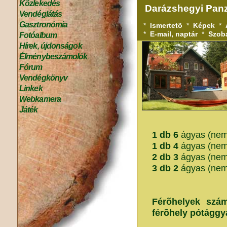
Közlekedés
Darázshegyi Pan
Vendéglátás
Gasztronómia
*
Ismertetõ
*
Képek
*
*
E-mail, naptár
*
Szob
Fotóalbum
Hírek, újdonságok
Élménybeszámolók
Fórum
Vendégkönyv
Linkek
Webkamera
Játék
1 db 6
ágyas (nem
1 db 4
ágyas (nem
2 db 3
ágyas (nem
3 db 2
ágyas (nem
Férõhelyek szá
férõhely pótággya