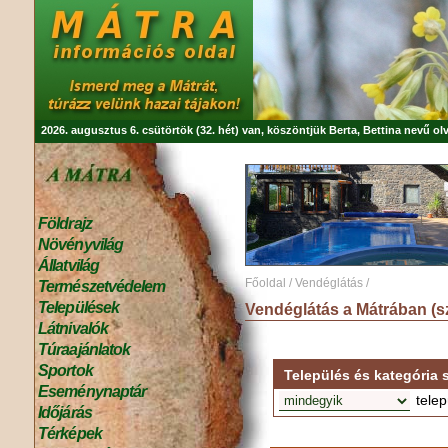
2026. augusztus 6. csütörtök (32. hét) van, köszöntjük
Berta, Bettina
nevű olv
Földrajz
Növényvilág
Állatvilág
Főoldal
/
Vendéglátás
/
Természetvédelem
Települések
Vendéglátás a Mátrában (sz
Látnivalók
Túraajánlatok
Sportok
Település és kategória s
Eseménynaptár
telep
Időjárás
Térképek