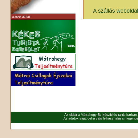
A szállás webolda
AJÁNLATOK
Az oldalt a Mátrahegy Bt. készíti és tartja karban
Az adatok saját célra való felhasználása megenged